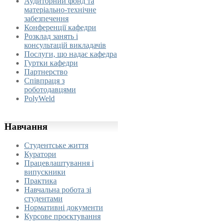
Аудиторний фонд та
матеріально-технічне
забезпечення
Конференції кафедри
Розклад занять і
консультацій викладачів
Послуги, що надає кафедра
Гуртки кафедри
Партнерство
Співпраця з
роботодавцями
PolyWeld
Навчання
Студентське життя
Куратори
Працевлаштування і
випускники
Практика
Навчальна робота зі
студентами
Нормативні документи
Курсове проєктування