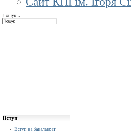
Сайт КПІ ім. Ігоря С
Пошук...
Вступ
Вступ на бакалаврат