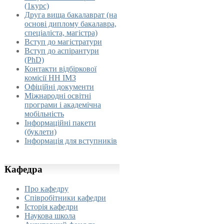
(1курс)
Друга вища бакалаврат (на
основі диплому бакалавра,
спеціаліста, магістра)
Вступ до магістратури
Вступ до аспірантури
(PhD)
Контакти відбіркової
комісії НН ІМЗ
Офіційні документи
Міжнародні освітні
програми і академічна
мобільність
Інформаційні пакети
(буклети)
Інформація для вступників
Кафедра
Про кафедру
Співробітники кафедри
Історія кафедри
Наукова школа