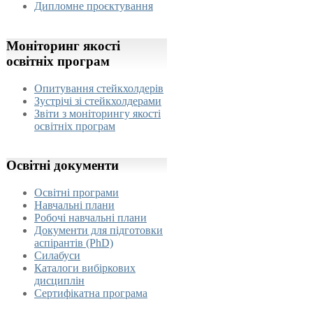
Дипломне проєктування
Моніторинг
якості
освітніх програм
Опитування стейкхолдерів
Зустрічі зі стейкхолдерами
Звіти з моніторингу якості
освітніх програм
Освітні
документи
Освітні програми
Навчальні плани
Робочі навчальні плани
Документи для підготовки
аспірантів (PhD)
Силабуси
Каталоги вибіркових
дисциплін
Сертифікатна програма