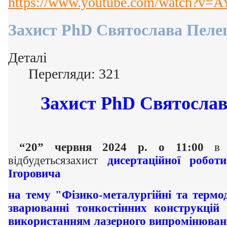
https://www.youtube.com/watch?v
Захист PhD Святослава Пел
Деталі
Перегляди: 321
Захист PhD Святосла
“20” червня 2024 р. о 11:00
в р
відбудетьсязахист
дисертаційної робо
Ігоровича
на тему "Фізико-металургійні та термо
зварюванні тонкостінних конструкцій 
використанням лазерного випромінюва