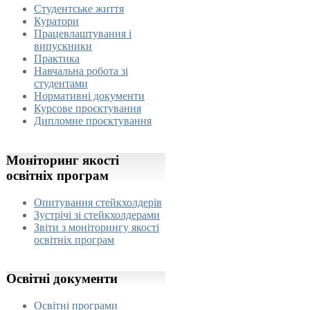
Студентське життя
Куратори
Працевлаштування і
випускники
Практика
Навчальна робота зі
студентами
Нормативні документи
Курсове проєктування
Дипломне проєктування
Моніторинг
якості
освітніх програм
Опитування стейкхолдерів
Зустрічі зі стейкхолдерами
Звіти з моніторингу якості
освітніх програм
Освітні
документи
Освітні програми