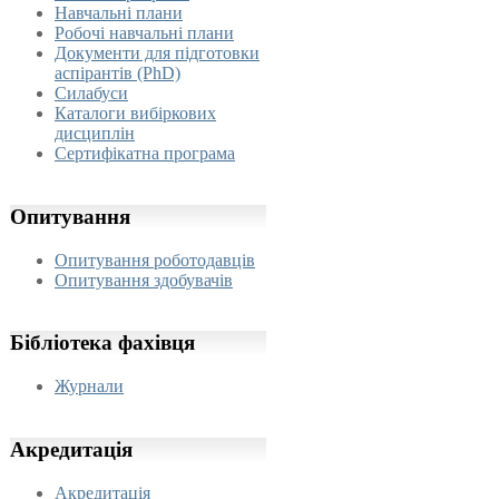
Навчальні плани
Робочі навчальні плани
Документи для підготовки
аспірантів (PhD)
Силабуси
Каталоги вибіркових
дисциплін
Сертифікатна програма
Опитування
Опитування роботодавців
Опитування здобувачів
Бібліотека
фахівця
Журнали
Акредитація
Акредитація