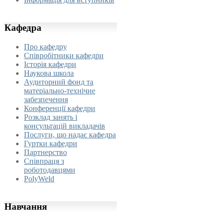
Кафедра
Про кафедру
Співробітники кафедри
Історія кафедри
Наукова школа
Аудиторний фонд та
матеріально-технічне
забезпечення
Конференції кафедри
Розклад занять і
консультацій викладачів
Послуги, що надає кафедра
Гуртки кафедри
Партнерство
Співпраця з
роботодавцями
PolyWeld
Навчання