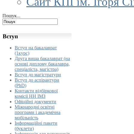
Сайт КПІ ім. Ігоря С
Пошук...
Вступ
Вступ на бакалаврат
(1курс)
Друга вища бакалаврат (на
основі диплому бакалавра,
спеціаліста, магістра)
Вступ до магістратури
Вступ до аспірантури
(PhD)
Контакти відбіркової
комісії НН ІМЗ
Офіційні документи
Міжнародні освітні
програми і академічна
мобільність
Інформаційні пакети
(буклети)
Інформація для вступників