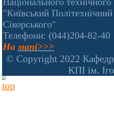
Національного технічного 
"Київський Політехнічний 
Сікорського"
Телефони: (044)204-82-40
На
мапі>>>
© Copyright 2022 Кафедр
КПІ ім. Іг