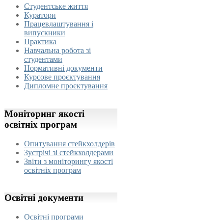
Студентське життя
Куратори
Працевлаштування і
випускники
Практика
Навчальна робота зі
студентами
Нормативні документи
Курсове проєктування
Дипломне проєктування
Моніторинг
якості
освітніх програм
Опитування стейкхолдерів
Зустрічі зі стейкхолдерами
Звіти з моніторингу якості
освітніх програм
Освітні
документи
Освітні програми