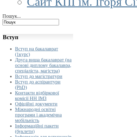
Сайт КПІ ім. Ігоря С
Пошук...
Вступ
Вступ на бакалаврат
(1курс)
Друга вища бакалаврат (на
основі диплому бакалавра,
спеціаліста, магістра)
Вступ до магістратури
Вступ до аспірантури
(PhD)
Контакти відбіркової
комісії НН ІМЗ
Офіційні документи
Міжнародні освітні
програми і академічна
мобільність
Інформаційні пакети
(буклети)
Інформація для вступників