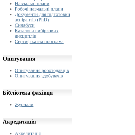
Навчальні плани
Робочі навчальні плани
Документи для підготовки
аспірантів (PhD)
Силабуси
Каталоги вибіркових
дисциплін
Сертифікатна програма
Опитування
Опитування роботодавців
Опитування здобувачів
Бібліотека
фахівця
Журнали
Акредитація
Акредитація