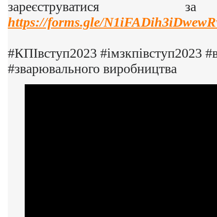
зареєструватися з
https://forms.gle/N1iFADih3iDwewR
#КПІвступ2023 #імзкпівступ2023 #
#зварювального виробництва