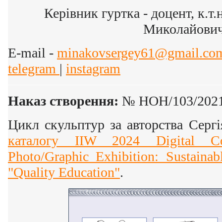
Керівник гуртка - доцент, к.т
Миколайови
E-mail -
minakovsergey61@gmail.co
telegram
|
instagram
Наказ створення:
№ НОН/103/2021 
Цикл скульптур за авторства Серг
каталогу IIW 2024 Digital Co
Photo/Graphic Exhibition: Sustaina
"Quality Education"
.