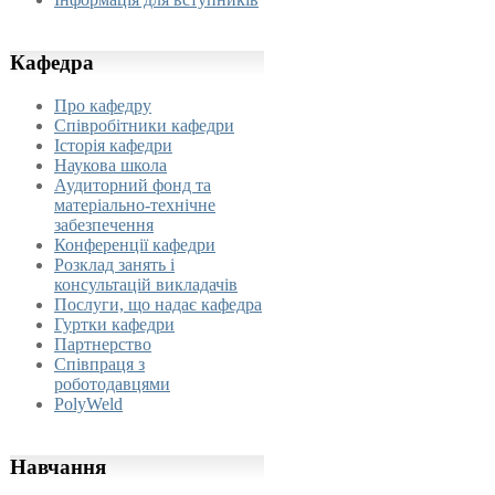
Кафедра
Про кафедру
Співробітники кафедри
Історія кафедри
Наукова школа
Аудиторний фонд та
матеріально-технічне
забезпечення
Конференції кафедри
Розклад занять і
консультацій викладачів
Послуги, що надає кафедра
Гуртки кафедри
Партнерство
Співпраця з
роботодавцями
PolyWeld
Навчання