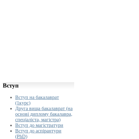
Вступ
Вступ на бакалаврат
(1курс)
Друга вища бакалаврат (на
основі диплому бакалавра,
спеціаліста, магістра)
Вступ до магістратури
Вступ до аспірантури
(PhD)