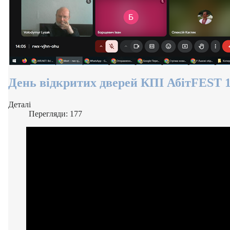
День відкритих дверей КПІ АбітFEST 1
Деталі
Перегляди: 177