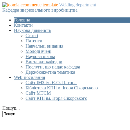
Welding department
Кафедра зварювального виробництва
Головна
Контакти
Наукова діяльність
Статті
Патенти
Навчальні видання
Молоді вчені
Наукова школа
Виставки кафедри
Послуги, що надає кафедра
Держбюджетна тематика
Web-посилання
Сайт ІМЗ ім. Є.О. Патона
Бібліотека КПІ ім. Ігоря Сікорського
Сайт МТСМ
Сайт КПІ ім. Ігоря Сікорського
Пошук...