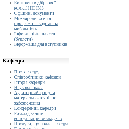
Контакти відбіркової
комісії НН ІМЗ
Офіційні документи
Міжнародні освітні
програми і академічна
мобільність
Інформаційні пакети
(буклети)
Інформація для вступників
Кафедра
Про кафедру
Співробітники кафедри
Історія кафедри
Наукова школа
Аудиторний фонд та
матеріально-технічне
забезпечення
Конференції кафедри
Розклад занять і
консультацій викладачів
Послуги, що надає кафедра
Гуртки кафедри