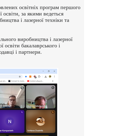
овлених освітніх програм першого
ї освіти, за якими ведеться
ництва і лазерної техніки та
льного виробництва і лазерної
ї освіти бакалаврського і
одавці і партнери.