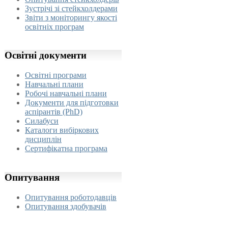
Зустрічі зі стейкхолдерами
Звіти з моніторингу якості
освітніх програм
Освітні
документи
Освітні програми
Навчальні плани
Робочі навчальні плани
Документи для підготовки
аспірантів (PhD)
Силабуси
Каталоги вибіркових
дисциплін
Сертифікатна програма
Опитування
Опитування роботодавців
Опитування здобувачів