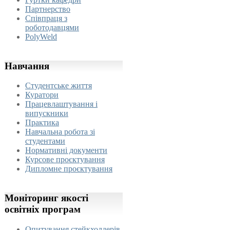
Партнерство
Співпраця з
роботодавцями
PolyWeld
Навчання
Студентське життя
Куратори
Працевлаштування і
випускники
Практика
Навчальна робота зі
студентами
Нормативні документи
Курсове проєктування
Дипломне проєктування
Моніторинг
якості
освітніх програм
Опитування стейкхолдерів