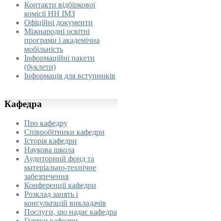
Контакти відбіркової
комісії НН ІМЗ
Офіційні документи
Міжнародні освітні
програми і академічна
мобільність
Інформаційні пакети
(буклети)
Інформація для вступників
Кафедра
Про кафедру
Співробітники кафедри
Історія кафедри
Наукова школа
Аудиторний фонд та
матеріально-технічне
забезпечення
Конференції кафедри
Розклад занять і
консультацій викладачів
Послуги, що надає кафедра
Гуртки кафедри