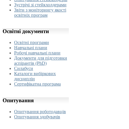
Зустрічі зі стейкхолдерами
Звіти з моніторингу якості
освітніх програм
Освітні
документи
Освітні програми
Навчальні плани
Робочі навчальні плани
Документи для підготовки
аспірантів (PhD)
Силабуси
Каталоги вибіркових
дисциплін
Сертифікатна програма
Опитування
Опитування роботодавців
Опитування здобувачів