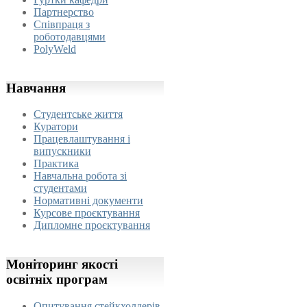
Партнерство
Співпраця з
роботодавцями
PolyWeld
Навчання
Студентське життя
Куратори
Працевлаштування і
випускники
Практика
Навчальна робота зі
студентами
Нормативні документи
Курсове проєктування
Дипломне проєктування
Моніторинг
якості
освітніх програм
Опитування стейкхолдерів