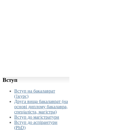
Вступ
Вступ на бакалаврат
(1курс)
Друга вища бакалаврат (на
основі диплому бакалавра,
спеціаліста, магістра)
Вступ до магістратури
Вступ до аспірантури
(PhD)