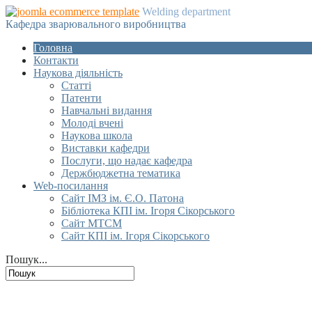
Welding department
Кафедра зварювального виробництва
Головна
Контакти
Наукова діяльність
Статті
Патенти
Навчальні видання
Молоді вчені
Наукова школа
Виставки кафедри
Послуги, що надає кафедра
Держбюджетна тематика
Web-посилання
Сайт ІМЗ ім. Є.О. Патона
Бібліотека КПІ ім. Ігоря Сікорського
Сайт МТСМ
Сайт КПІ ім. Ігоря Сікорського
Пошук...