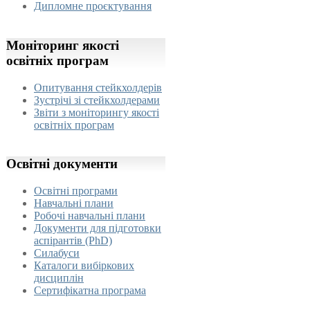
Дипломне проєктування
Моніторинг
якості
освітніх програм
Опитування стейкхолдерів
Зустрічі зі стейкхолдерами
Звіти з моніторингу якості
освітніх програм
Освітні
документи
Освітні програми
Навчальні плани
Робочі навчальні плани
Документи для підготовки
аспірантів (PhD)
Силабуси
Каталоги вибіркових
дисциплін
Сертифікатна програма