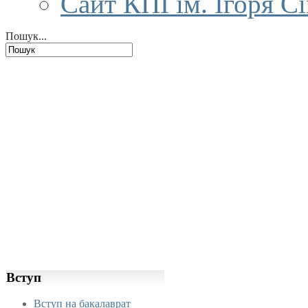
Сайт КПІ ім. Ігоря С
Пошук...
Вступ
Вступ на бакалаврат