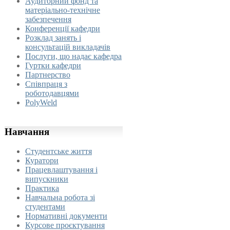
Аудиторний фонд та
матеріально-технічне
забезпечення
Конференції кафедри
Розклад занять і
консультацій викладачів
Послуги, що надає кафедра
Гуртки кафедри
Партнерство
Співпраця з
роботодавцями
PolyWeld
Навчання
Студентське життя
Куратори
Працевлаштування і
випускники
Практика
Навчальна робота зі
студентами
Нормативні документи
Курсове проєктування