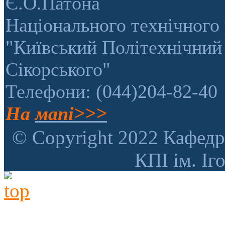
Є.О.Патона
Національного технічного 
"Київський Політехнічний 
Сікорського"
Телефони: (044)204-82-40
На
мапі>>>
© Copyright 2022 Кафедр
КПІ ім. Іг