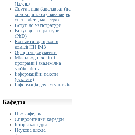
(1курс)
Друга вища бакалаврат (на
основі диплому бакалавра,
спеціаліста, магістра)
Вступ до магістратури
Вступ до аспірантури
(PhD)
Контакти відбіркової
комісії НН ІМЗ
Офіційні документи
Міжнародні освітні
програми і академічна
мобільність
Інформаційні пакети
(буклети)
Інформація для вступників
Кафедра
Про кафедру
Співробітники кафедри
Історія кафедри
Наукова школа