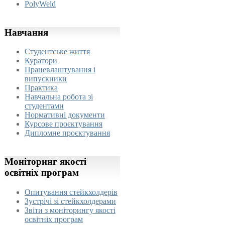
PolyWeld
Навчання
Студентське життя
Куратори
Працевлаштування і
випускники
Практика
Навчальна робота зі
студентами
Нормативні документи
Курсове проєктування
Дипломне проєктування
Моніторинг
якості
освітніх програм
Опитування стейкхолдерів
Зустрічі зі стейкхолдерами
Звіти з моніторингу якості
освітніх програм