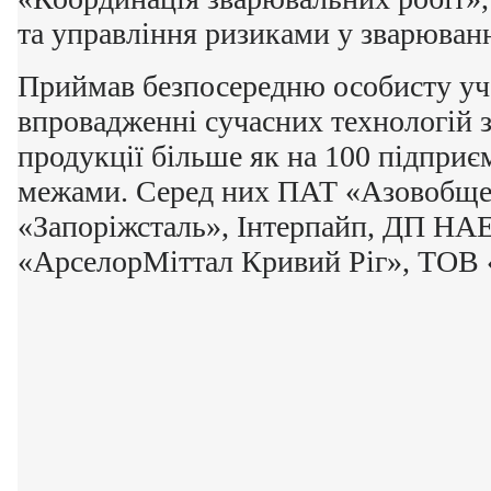
та управління ризиками у зварюванн
Приймав безпосередню особисту уча
впровадженні сучасних технологій з
продукції більше як на 100 підприємс
межами. Серед них ПАТ «Азовобщ
«Запоріжсталь», Інтерпайп, ДП НА
«АрселорМіттал Кривий Ріг», ТОВ 