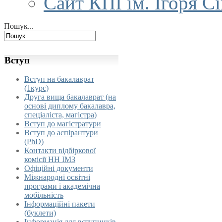
Сайт КПІ ім. Ігоря С
Пошук...
Вступ
Вступ на бакалаврат
(1курс)
Друга вища бакалаврат (на
основі диплому бакалавра,
спеціаліста, магістра)
Вступ до магістратури
Вступ до аспірантури
(PhD)
Контакти відбіркової
комісії НН ІМЗ
Офіційні документи
Міжнародні освітні
програми і академічна
мобільність
Інформаційні пакети
(буклети)
Інформація для вступників