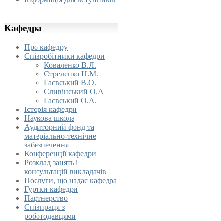
Кафедра
Про кафедру
Співробітники кафедри
Коваленко В.Л.
Стреленко Н.М.
Гаєвський В.О.
Сливінський О.А
Гаєвський О.А.
Історія кафедри
Наукова школа
Аудиторний фонд та
матеріально-технічне
забезпечення
Конференції кафедри
Розклад занять і
консультацій викладачів
Послуги, що надає кафедра
Гуртки кафедри
Партнерство
Співпраця з
роботодавцями