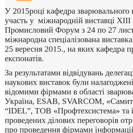
У 2015році кафедра зварювального 
участь у міжнародній виставці XІI
Промисловий Форум з 24 по 27 лист
міжнародна спеціалізована виставка
25 вересня 2015., на яких кафедра п
експонатів.
За результатами відвідувань делега
наукових виставок були налагоджені
відомими фірмами в області зварюва
Україна, ESAB, SVARCOM, «Самит»
“IDEL”, ТОВ «Профтехсистема» та і
проведених ділових переговорів от
про проведення фірмами інформацій