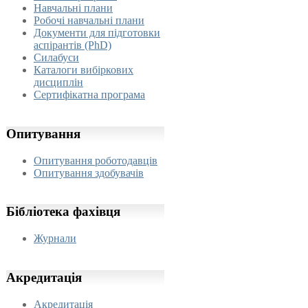
Навчальні плани
Робочі навчальні плани
Документи для підготовки
аспірантів (PhD)
Силабуси
Каталоги вибіркових
дисциплін
Сертифікатна програма
Опитування
Опитування роботодавців
Опитування здобувачів
Бібліотека
фахівця
Журнали
Акредитація
Акредитація