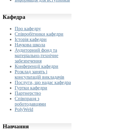
Кафедра
Про кафедру
Співробітники кафедри
Історія кафедри
Наукова школа
Аудиторний фонд та
матеріально-технічне
забезпечення
Конференції кафедри
Розклад занять і
консультацій викладачів
Послуги, що надає кафедра
Гуртки кафедри
Партнерство
Співпраця з
роботодавцями
PolyWeld
Навчання