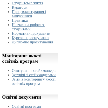
Студентське життя
Куратори
Працевлаштування і
випускники
Практика
Навчальна робота зі
студентами
Нормативні документи
Курсове проєктування
Дипломне проєктування
Моніторинг
якості
освітніх програм
Опитування стейкхолдерів
Зустрічі зі стейкхолдерами
Звіти з моніторингу якості
освітніх програм
Освітні
документи
Освітні програми