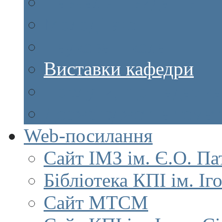
Навчальні видання
Молоді вчені
Наукова школа
Виставки кафедри
Послуги, що надає к
Держбюджетна темат
Web-посилання
Сайт ІМЗ ім. Є.О. Па
Бібліотека КПІ ім. Іг
Сайт МТСМ