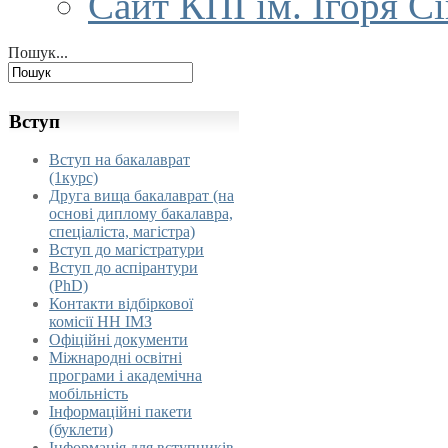
Сайт КПІ ім. Ігоря С
Пошук...
Вступ
Вступ на бакалаврат
(1курс)
Друга вища бакалаврат (на
основі диплому бакалавра,
спеціаліста, магістра)
Вступ до магістратури
Вступ до аспірантури
(PhD)
Контакти відбіркової
комісії НН ІМЗ
Офіційні документи
Міжнародні освітні
програми і академічна
мобільність
Інформаційні пакети
(буклети)
Інформація для вступників