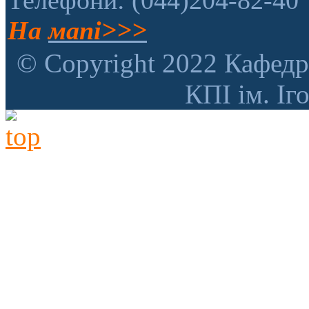
На
мапі>>>
© Copyright 2022 Кафедр
КПІ ім. Іг