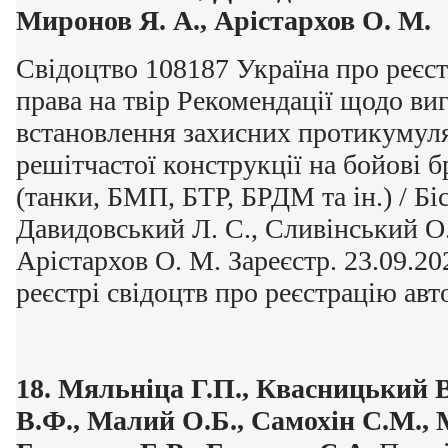
Миронов Я. А., Арістархов О.
М.
Свідоцтво 108187 Україна про реєс
права на твір Рекомендації щодо ви
встановлення захисних протикумул
решітчастої конструкції на бойові 
(танки, БМП, БТР, БРДМ та ін.) / Біс
Давидовський Л. С., Сливінський О.
Арістархов О. М. Зареєстр. 23.09.2
реєстрі свідоцтв про реєстрацію авт
18.
Мяльніца Г.П., Квасницький 
В.Ф., Малий О.Б., Самохін С.М., 