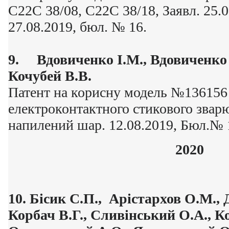
C22C 38/08, C22C 38/18, Заявл. 25.
27.08.2019, бюл. № 16.
9.
Вдовиченко
І.М.
, Вдовиченк
Кочубей
В.В.
Патент на корисну модель №136156
електроконтактного стикового звар
напилений шар. 12.08.2019, Бюл.№ 
2020
10.
Бісик
С.П.,
Арістархов
О.М.,
Д
Корбач
В.Г.,
Сливінський
О.А.,
Ко