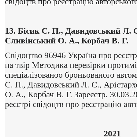
свідоцтв про реєстрацію авторського
13.
Бісик С. П., Давидовський Л. С
Сливінський О. А., Корбач В. Г.
Свідоцтво 96946 Україна про реєстр
на твір Методика перевірки протимі
спеціалізованоо броньованого автом
С. П., Давидовський Л. С., Арістар
О. А., Корбач В. Г. Зареєстр. 30.03
реєстрі свідоцтв про реєстрацію авто
2021