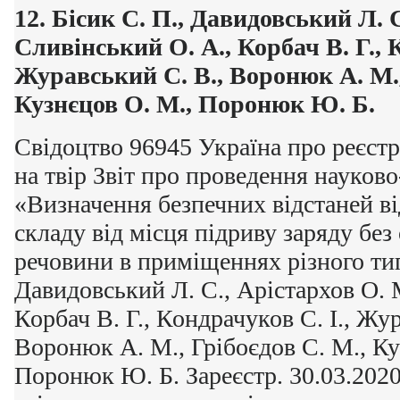
12.
Бісик С. П., Давидовський Л. С
Сливінський О. А., Корбач В. Г., 
Журавський С. В., Воронюк А. М.,
Кузнєцов О. М., Поронюк Ю. Б.
Свідоцтво 96945 Україна про реєстр
на твір Звіт про проведення науков
«Визначення безпечних відстаней в
складу від місця підриву заряду без
речовини в приміщеннях різного тип
Давидовський Л. С., Арістархов О. 
Корбач В. Г., Кондрачуков С. І., Жу
Воронюк А. М., Грібоєдов С. М., Ку
Поронюк Ю. Б. Зареєстр. 30.03.202