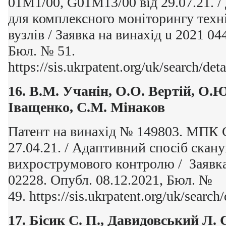
01M1/00, G01M13/00 від 29.07.21. /
для комплексного моніторингу техн
вузлів / Заявка на винахід u 2021 04
Бюл. № 51.
https://sis.ukrpatent.org/uk/search/det
16. В.М. Учанін, О.О. Вертій, О.Ю
Іващенко, С.М. Мінаков
Патент на винахід № 149803. МПК 
27.04.21. / Адаптивний спосіб скан
вихрострумового контролю / Заявка
02228. Опубл. 08.12.2021, Бюл. №
49. https://sis.ukrpatent.org/uk/search
17.
Бісик С. П., Давидовський Л. С