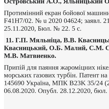
Островський
А.О.,
Яльницький
О
Протимінний екран бойової машини:
F41H7/02. № u 2020 04624; заявл. 21
25.11.2020, Бюл. № 22. 5 с.
11.
Г.П. Мяльніца, В.В. Квасниць
Квасницький, О.Б. Малий, С.М. С
М.В. Матвиенко.
Припій для паяння жароміцних ніке
морських газових турбін. Патент н
145690 Україна, МПК B23K 35/24 (2
06.08.2020. Опубл. 28.12.2020, бюл.