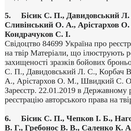
5.
Бісик С. П., Давидовський Л. 
Сливінський О. А., Арістархов О.
Кондрачуков С. І.
Свідоцтво 84699 Україна про реєстр
на твір Матеріали, що ілюструють р
захищеності зразків бойових бронь
С. П., Давидовський Л. С., Корбач В
А., Арістархов О. М., Швидкий С. О.
Зареєстр. 22.01.2019 в Державному 
реєстрацію авторського права на тві
6.
Бісик С. П., Чепков І. Б., На
В. Г., Гребонос В. В., Саленко К. 