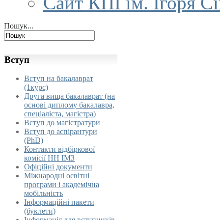
Сайт КПІ ім. Ігоря С
Пошук...
Вступ
Вступ на бакалаврат
(1курс)
Друга вища бакалаврат (на
основі диплому бакалавра,
спеціаліста, магістра)
Вступ до магістратури
Вступ до аспірантури
(PhD)
Контакти відбіркової
комісії НН ІМЗ
Офіційні документи
Міжнародні освітні
програми і академічна
мобільність
Інформаційні пакети
(буклети)
Інформація для вступників