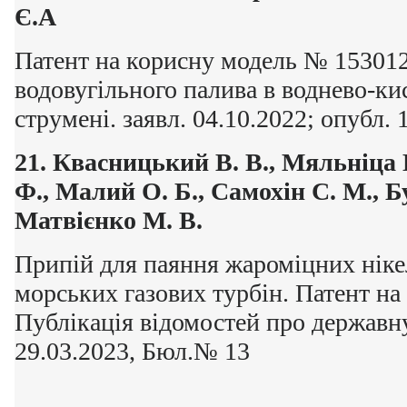
Є.А
Патент на корисну модель № 15301
водовугільного палива в воднево-к
струмені. заявл. 04.10.2022; опубл.
21.
Квасницький В. В., Мяльніца 
Ф., Малий О. Б., Самохін С. М., Б
Матвієнко М. В.
Припій для паяння жароміцних ніке
морських газових турбін. Патент на
Публікація відомостей про державн
29.03.2023, Бюл.№ 13