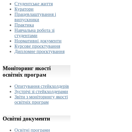
Студентське життя
Куратори
Працевлаштування і
випускники
Практика
Навчальна робота зі
студентами
Нормативні документи
Курсове проєктування
Дипломне проєктування
Моніторинг
якості
освітніх програм
Опитування стейкхолдерів
Зустрічі зі стейкхолдерами
Звіти з моніторингу якості
освітніх програм
Освітні
документи
Освітні програми