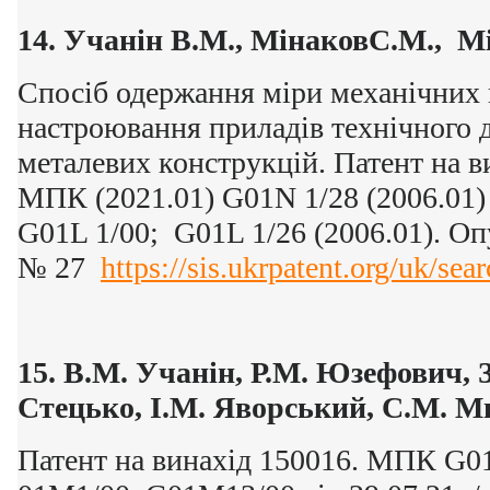
14.
Учанін В.М., МінаковС.М., Мі
Спосіб одержання міри механічних
настроювання приладів технічного 
металевих конструкцій. Патент на ви
МПК (2021.01) G01N 1/28 (2006.01)
G01L 1/00; G01L 1/26 (2006.01). Оп
№ 27
https://sis.ukrpatent.org/uk/sea
15. В.М. Учанін, Р.М. Юзефович, З
Стецько, І.М. Яворський, С.М. 
Патент на винахід 150016. МПК G0