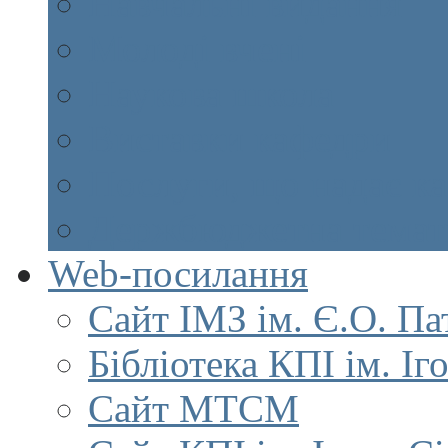
Навчальні видання
Молоді вчені
Наукова школа
Виставки кафедри
Послуги, що надає к
Держбюджетна темат
Web-посилання
Сайт ІМЗ ім. Є.О. Па
Бібліотека КПІ ім. Іг
Сайт МТСМ