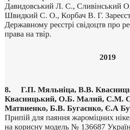
Давидовський Л. С., Сливінський О.
Швидкий С. О., Корбач В. Г. Зареєст
Державному реєстрі свідоцтв про ре
права на твір.
2019
8.
Г.П. Мяльніца, В.В. Квасниц
Квасницький, О.Б. Малий, С.М. С
Матвиенко, Б.В. Бугаєнко, Є.А Бу
Припій для паяння жароміцних ніке
на корисну модель № 136687 Украї