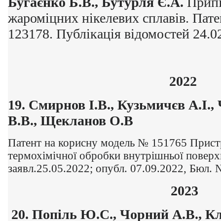
Бугаєнко Б.В., Бутурля Є.А.
Припі
жароміцних нікелевих сплавів. Пате
123178. Публікація відомостей 24.0
2022
19.
Смирнов І.В., Кузьмичєв А.І.,
В.В., Щекланов О.В
Патент на корисну модель № 151765 Пристр
термохімічної обробки внутрішньої поверхн
заявл.25.05.2022; опубл. 07.09.2022, Бюл. 
2023
20. Попіль Ю.С., Чорний А.В., К