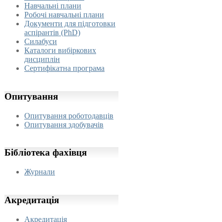
Навчальні плани
Робочі навчальні плани
Документи для підготовки
аспірантів (PhD)
Силабуси
Каталоги вибіркових
дисциплін
Сертифікатна програма
Опитування
Опитування роботодавців
Опитування здобувачів
Бібліотека
фахівця
Журнали
Акредитація
Акредитація