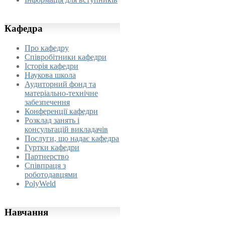
Кафедра
Про кафедру
Співробітники кафедри
Історія кафедри
Наукова школа
Аудиторний фонд та
матеріально-технічне
забезпечення
Конференції кафедри
Розклад занять і
консультацій викладачів
Послуги, що надає кафедра
Гуртки кафедри
Партнерство
Співпраця з
роботодавцями
PolyWeld
Навчання