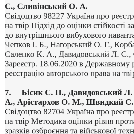
С., Сливінський О. А.
Свідоцтво 98227 Україна про реєстр
на твір Підхід до оцінки стійкості 
до внутрішнього вибухового наванта
Чепков І. Б., Нагорський О. Г., Корба
Саленко К. А., Давидовський Л. С.,
Зареєстр. 18.06.2020 в Державному 
реєстрацію авторського права на тві
7.
Бісик С. П., Давидовський Л.
А., Арістархов О. М., Швидкий С. 
Свідоцтво 82704 Україна про реєстр
на твір Методика оцінки рівня прот
зразків озброєння та військової техн