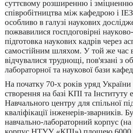
суттєвому розширенню і зміцненню 
співробітництва між кафедрою і ІЕЗ 
особливо в галузі наукових дослідж
пожвавилися госпдоговірні науково-
підготовка наукових кадрів через ас
самостійним шляхом. У той же час 
відчувалися труднощі, пов'язані з 
лабораторної та наукової бази кафед
На початку 70-х років уряд Україн
створення на базі КПІ та Інституту
Навчального центру для спільної пі
кваліфікації інженерів-зварників. 
навчально-лабораторний корпус (на 
корпус НТУУ «КПІ») площею 6000 к