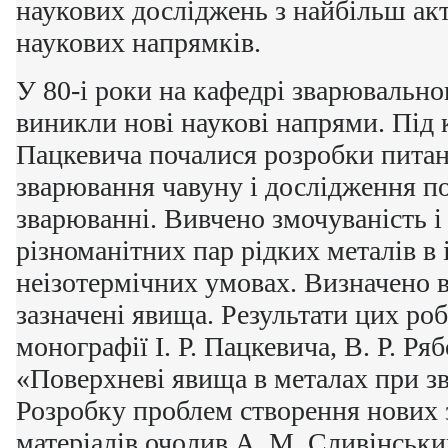
наукових досліджень з найбільш ак
наукових напрямків.
У 80-і роки на кафедрі зварювальн
виникли нові наукові напрями. Під к
Пацкевича почалися розробки питан
зварювання чавуну і дослідження п
зварюванні. Вивчено змочуваність і
різноманітних пар рідких металів в 
неізотермічних умовах. Визначено в
зазначені явища. Результати цих роб
монографії І. Р. Пацкевича, В. Р. Ряб
«Поверхневі явища в металах при зв
Розробку проблем створення нових
матеріалів очолив А. М. Сливінськи