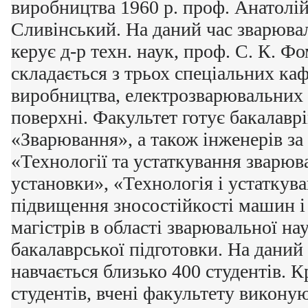
виробництва 1960 р. проф. Анатолі
Сливінський. На даний час зварюв
керує д-р техн. наук, проф. С. К. Ф
складається з трьох спеціальних ка
виробництва, електрозварювальних 
поверхні. Факультет готує бакалавр
«Зварювання», а також інженерів за
«Технології та устаткування зварюв
установки», «Технологія і устаткув
підвищення зносостійкості машин і
магістрів в області зварювальної нау
бакалаврської підготовки. На даний 
навчається близько 400 студентів. К
студентів, вчені факультету викон