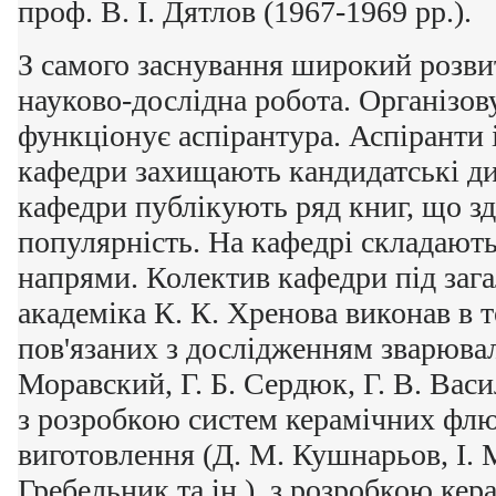
проф. В. І. Дятлов (1967-1969 рр.).
З самого заснування широкий розви
науково-дослідна робота. Організов
функціонує аспірантура. Аспіранти і
кафедри захищають кандидатські ди
кафедри публікують ряд книг, що з
популярність. На кафедрі складають
напрями. Колектив кафедри під заг
академіка К. К. Хренова виконав в т
пов'язаних з дослідженням зварювал
Моравский, Г. Б. Сердюк, Г. В. Васи
з розробкою систем керамічних флюс
виготовлення (Д. М. Кушнарьов, І. 
Гребельник та ін.), з розробкою ке