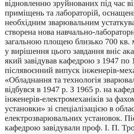
відновленню зруйнованих під час в
приміщень та лабораторій, оснаще
необхідним зварювальним устаткув
створена нова навчально-лаборатор
загальною площею близько 700 кв. 
у вирішення цього завдання вніс ака
який завідував кафедрою з 1947 по
післявоєнний випуск інженерів-меха
«Обладнання та технологія зварюва
відбувся в 1947 р. З 1965 р. на кафе
інженерів-електромеханіків за фахо
установки» зі спеціалізацією в облас
електрозварювальних установок. Пі
кафедрою завідували проф. І. П. Тро