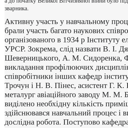
а до початку Великої Вітчизняної війни було пі
зварника.
Активну участь у навчальному проце
брали участь багато наукових співр
організованого в 1934 р Інституту
УРСР. Зокрема, слід назвати В. І. Дя
Шеверницького, А. М. Сидоренка, Ф
викладання профілюючих дисциплін
співробітники інших кафедр інститут
Трочун і Н. В. Пінес, асистент Г. К.
металург авіаційного заводу М. М. 
виділено необхідну кількість примі
здійснювався навчальний процес і в
дослідна робота. Поступово кафедр