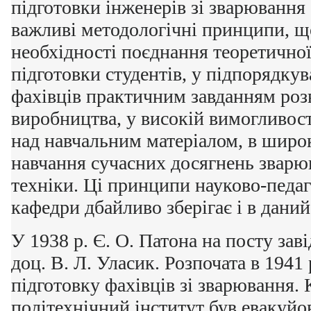
підготовки інженерів зі зварювання
важливі методологічні принципи, щ
необхідності поєднання теоретичної
підготовки студентів, у підпорядкув
фахівців практичним завданням роз
виробництва, у високій вимогливост
над навчальним матеріалом, в широ
навчання сучасних досягнень зварюв
техніки. Ці принципи науково-педа
кафедри дбайливо зберігає і в даний
У 1938 р. Є. О. Патона на посту зав
доц. В. Л. Уласик. Розпочата в 1941 
підготовку фахівців зі зварювання.
політехнічний інститут був евакуйо