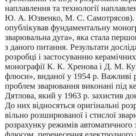
наплавлення та технології наплавл
Ю. А. Юзвенко, М. С. Самотрясов). 
опублікував фундаментальну моног
зварювальна дуга», яка стала перш
з даного питання. Результати дослі
розробці і застосуванню керамічних
монографії К. К. Хренова і Д. М. К
флюси», виданої у 1954 р. Важливі 
проблем зварювання виконані під ке
Дятлова, який у 1963 р. захистив д
До них відносяться оригінальні розр
вільно розширюваної і стислої звар
розрахунку режимів автоматичного 
флюсом, перенесення електродного м