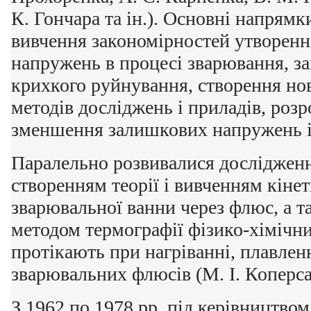
К. Гончара та ін.). Основні напрямк
вивчення закономірностей утворенн
напружень в процесі зварювання, з
крихкого руйнування, створення н
методів досліджень і приладів, розр
зменшення залишкових напружень і
Паралельно розвивалися дослідження
створенням теорії і вивченням кіне
зварювальної ванни через флюс, а 
методом термографії фізико-хімічн
протікають при нагріванні, плавленн
зварювальних флюсів (М. І. Коперса
З 1962 по 1978 рр. під керівництво