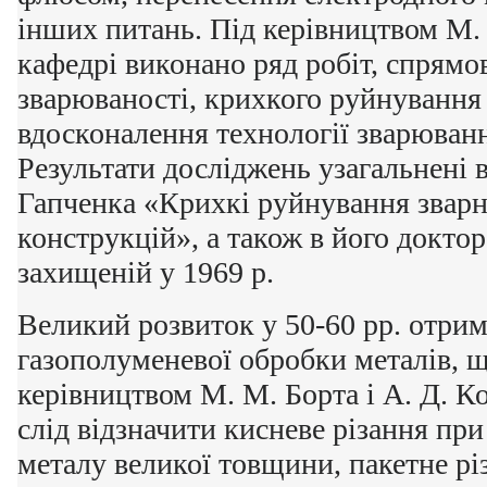
інших питань. Під керівництвом М.
кафедрі виконано ряд робіт, спрямо
зварюваності, крихкого руйнування 
вдосконалення технології зварювання
Результати досліджень узагальнені 
Гапченка «Крихкі руйнування зварни
конструкцій», а також в його доктор
захищеній у 1969 р.
Великий розвиток у 50-60 рр. отрим
газополуменевої обробки металів, 
керівництвом М. М. Борта і А. Д. К
слід відзначити кисневе різання пр
металу великої товщини, пакетне рі