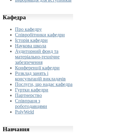
Кафедра
Про кафедру
Співробітники кафедри
Історія кафедри
Наукова школа
Аудиторний фонд та
матеріально-технічне
забезпечення
Конференції кафедри
Розклад занять і
консультацій викладачів
Послуги, що надає кафедра
Гуртки кафедри
Партнерство
Співпраця з
роботодавцями
PolyWeld
Навчання