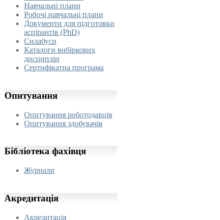
Навчальні плани
Робочі навчальні плани
Документи для підготовки
аспірантів (PhD)
Силабуси
Каталоги вибіркових
дисциплін
Сертифікатна програма
Опитування
Опитування роботодавців
Опитування здобувачів
Бібліотека
фахівця
Журнали
Акредитація
Акредитація