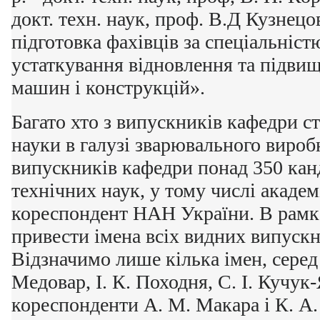
докт. техн. наук, проф. В.Д Кузнецо
підготовка фахівців за спеціальніст
устаткування відновлення та підвищ
машин і конструкцій».
Багато хто з випускників кафедри с
науки в галузі зварювального вироб
випускників кафедри понад 350 канд
технічних наук, у тому числі академ
кореспондент НАН України. В рамках
привести імена всіх видних випускн
Відзначимо лише кілька імен, серед 
Медовар, І. К. Походня, С. І. Кучук
кореспонденти А. М. Макара і К. А