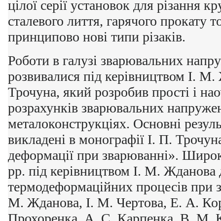
цілої серії установок для різання к
сталевого лиття, гарячого прокату т
принципово нові типи різаків.
Роботи в галузі зварювальних напр
розвивалися під керівництвом І. М. 
Трочуна, який розробив прості і на
розрахунків зварювальних напружен
металоконструкціях. Основні резул
викладені в монографії І. П. Трочун
деформації при зварюванні». Широк
рр. під керівництвом І. М. Жданова
термодеформаційних процесів при з
М. Жданова, І. М. Чертова, Е. А. К
Прохоренка, А. С. Карпенка, В. М. 