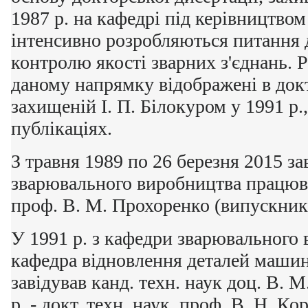
1987 р. на кафедрі під керівництвом 
інтенсивно розробляються питання 
контролю якості зварних з'єднань. 
даному напрямку відображені в докт
захищеній І. П. Білокуром у 1991 р.
публікаціях.
З травня 1989 по 26 березня 2015 з
зварювального виробництва працював
проф. В. М. Прохоренко (випускник 
У 1991 р. з кафедри зварювального
кафедра відновлення деталей машин
завідував канд. техн. наук доц. В. 
р. - докт. техн. наук, проф, В. Н. Ко