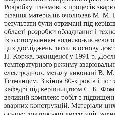
Розробку плазмових процесів зварю
різання матеріалів очолював М. М. 
результати були отримані під керів
області розробки обладнання і техн
із застосуванням воднево-кисневого
цих досліджень лягли в основу докт
Н. Коржа, захищеної у 1991 р. Досл
температурного режиму зварювально
електродного металу виконані В. М.
Гетманцем. З кінця 80-х років і по 
кафедрі під керівництвом С. К. Фом
великий комплекс робіт з підвищенн
зварних конструкцій. Матеріали цих
основу докторської дисертації, захи