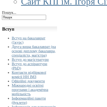
Сайт КПІ ім. Ігоря С
Пошук...
Вступ
Вступ на бакалаврат
(1курс)
Друга вища бакалаврат (на
основі диплому бакалавра,
спеціаліста, магістра)
Вступ до магістратури
Вступ до аспірантури
(PhD)
Контакти відбіркової
комісії НН ІМЗ
Офіційні документи
Міжнародні освітні
програми і академічна
мобільність
Інформаційні пакети
(буклети)
Інформація для вступників