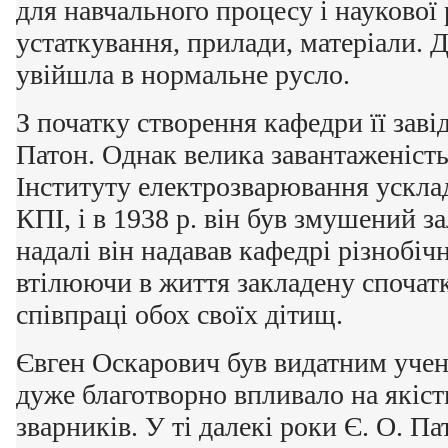
для навчального процесу і наукової
устаткування, прилади, матеріали. 
увійшла в нормальне русло.
З початку створення кафедри її заві
Патон. Однак велика завантаженість
Інституту електрозварювання ускла
КПІ, і в 1938 р. він був змушений з
надалі він надавав кафедрі різнобіч
втілюючи в життя закладену спочатк
співпраці обох своїх дітищ.
Євген Оскарович був видатним учен
дуже благотворно впливало на якіст
зварників. У ті далекі роки Є. О. П