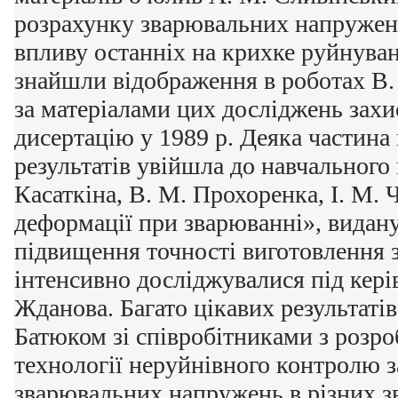
розрахунку зварювальних напружен
впливу останніх на крихке руйнуван
знайшли відображення в роботах В.
за матеріалами цих досліджень зах
дисертацію у 1989 р. Деяка частина
результатів увійшла до навчального 
Касаткіна, В. М. Прохоренка, І. М.
деформації при зварюванні», видану
підвищення точності виготовлення 
інтенсивно досліджувалися під кері
Жданова. Багато цікавих результаті
Батюком зі співробітниками з розро
технології неруйнівного контролю 
зварювальних напружень в різних з