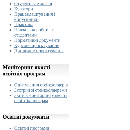
Студентське життя
Куратори
Працевлаштування і
випускники
Практика
Навчальна робота зі
студентами
Нормативні документи
Курсове проєктування
Дипломне проєктування
Моніторинг
якості
освітніх програм
Опитування стейкхолдерів
Зустрічі зі стейкхолдерами
Звіти з моніторингу якості
освітніх програм
Освітні
документи
Освітні програми