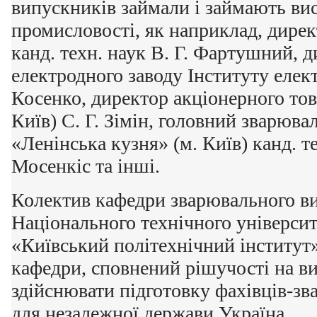
випускників займали і займають вис
промисловості, як наприклад, дирек
канд. техн. наук В. Г. Фартушний, 
електродного заводу Інституту елек
Косенко, директор акціонерного то
Київ) С. Г. Зімін, головний зварюва
«Ленінська кузня» (м. Київ) канд. т
Мосенкіс та інші.
Колектив кафедри зварювального в
Національного технічного універси
«Київський політехнічний інститут»
кафедри, сповнений рішучості на ви
здійснювати підготовку фахівців-зв
для незалежної держави Україна.