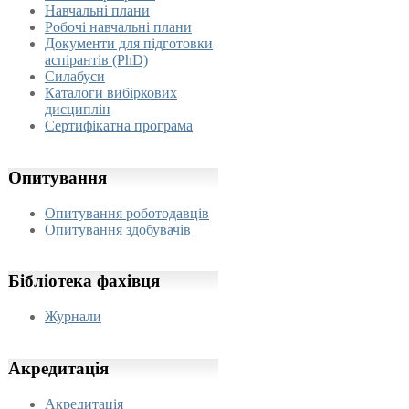
Навчальні плани
Робочі навчальні плани
Документи для підготовки
аспірантів (PhD)
Силабуси
Каталоги вибіркових
дисциплін
Сертифікатна програма
Опитування
Опитування роботодавців
Опитування здобувачів
Бібліотека
фахівця
Журнали
Акредитація
Акредитація