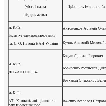
(місто і назва
Прізвище, ім`я та по-ба
підприємства)
м. Київ,
Антонєнков Артемій Олек
Інститут електрозварювання
Кучик Анатолій Миколай
ім. Є. О. Патона НАН України
Богуш Ярослав Ігорович
м. Київ,
Борисенко Ростислав Дми
ДП «АНТОНОВ»
Бруханда Олександр Вале
м. Київ,
АТ «Компанія авіаційного та
Ївженко Всеволод Петров
ракетно-технічного