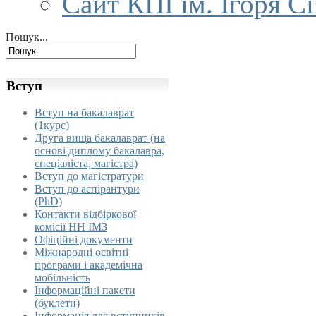
Сайт КПІ ім. Ігоря С
Пошук...
Вступ
Вступ на бакалаврат
(1курс)
Друга вища бакалаврат (на
основі диплому бакалавра,
спеціаліста, магістра)
Вступ до магістратури
Вступ до аспірантури
(PhD)
Контакти відбіркової
комісії НН ІМЗ
Офіційні документи
Міжнародні освітні
програми і академічна
мобільність
Інформаційні пакети
(буклети)
Інформація для вступників