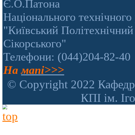
Є.О.Патона
Національного технічного 
"Київський Політехнічний 
Сікорського"
Телефони: (044)204-82-40
На
мапі>>>
© Copyright 2022 Кафедр
КПІ ім. Іг