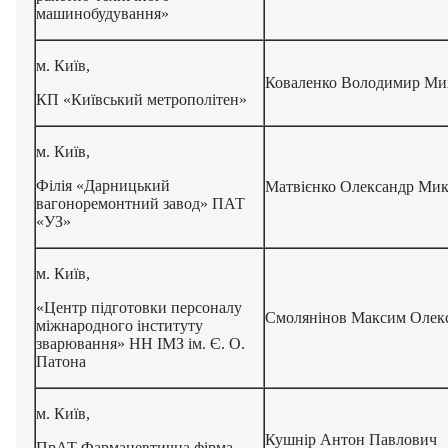
машинобудування»
м. Київ,
Коваленко Володимир Ми
КП «Київський метрополітен»
м. Київ,
Філія «Дарницький
Матвієнко Олександр Ми
вагоноремонтний завод» ПАТ
«УЗ»
м. Київ,
«Центр підготовки персоналу
Смолянінов Максим Олек
міжнародного інституту
зварювання» НН ІМЗ ім. Є. О.
Патона
м. Київ,
Кушнір Антон Павлович
ПрАТ Фармацевтична фірма