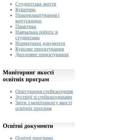
Студентське життя
Куратори
Працевлаштування і
випускники
Практика
Навчальна робота зі
студентами
Нормативні документи
Курсове проєктування
Дипломне проєктування
Моніторинг
якості
освітніх програм
Опитування стейкхолдерів
Зустрічі зі стейкхолдерами
Звіти з моніторингу якості
освітніх програм
Освітні
документи
Освітні програми