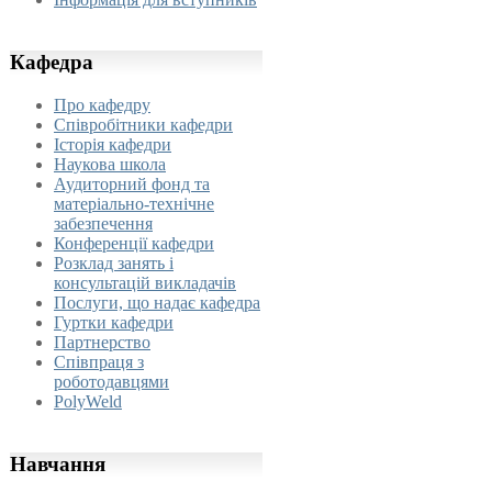
Кафедра
Про кафедру
Співробітники кафедри
Історія кафедри
Наукова школа
Аудиторний фонд та
матеріально-технічне
забезпечення
Конференції кафедри
Розклад занять і
консультацій викладачів
Послуги, що надає кафедра
Гуртки кафедри
Партнерство
Співпраця з
роботодавцями
PolyWeld
Навчання