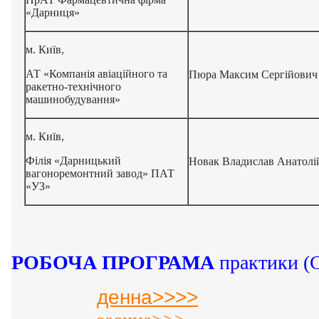
«Дарниця»
м. Київ,
АТ «Компанія авіаційного та
Пюра Максим Сергійович
ракетно-технічного
машинобудування»
м. Київ,
Філія «Дарницький
Новак Владислав Анатолі
вагоноремонтний завод» ПАТ
«УЗ»
РОБОЧА ПРОГРАМА
практики (С
денна>>>>