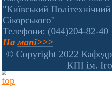
"Київський Політехнічний 
Сікорського"
Телефони: (044)204-82-40
На
мапі>>>
© Copyright 2022 Кафедр
КПІ ім. Іг