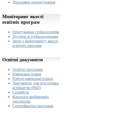
Дипломне проєктування
Моніторинг
якості
освітніх програм
Опитування стейкхолдерів
Зустрічі зі стейкхолдерами
Звіти з моніторингу якості
освітніх програм
Освітні
документи
Освітні програми
Навчальні плани
Робочі навчальні плани
Документи для підготовки
аспірантів (PhD)
Силабуси
Каталоги вибіркових
дисциплін
Сертифікатна програма