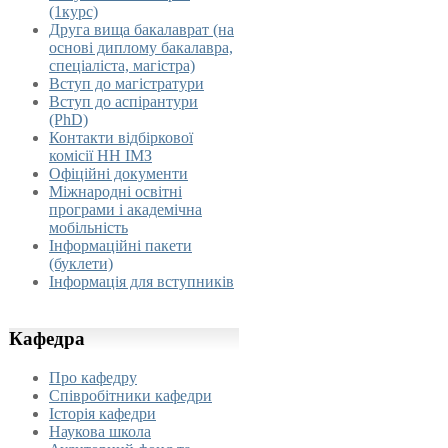
(1курс)
Друга вища бакалаврат (на
основі диплому бакалавра,
спеціаліста, магістра)
Вступ до магістратури
Вступ до аспірантури
(PhD)
Контакти відбіркової
комісії НН ІМЗ
Офіційні документи
Міжнародні освітні
програми і академічна
мобільність
Інформаційні пакети
(буклети)
Інформація для вступників
Кафедра
Про кафедру
Співробітники кафедри
Історія кафедри
Наукова школа