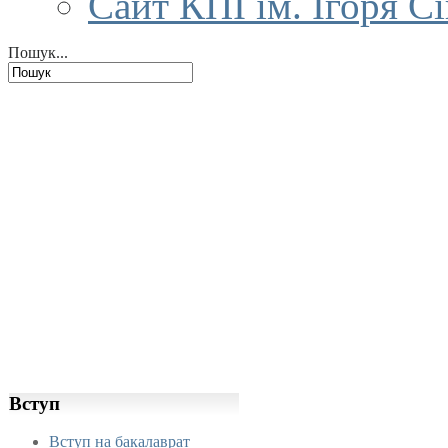
Сайт КПІ ім. Ігоря С
Пошук...
Вступ
Вступ на бакалаврат