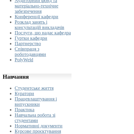
Аудиторний фонд та
матеріально-технічне
забезпечення
Конференції кафедри
Розклад занять і
консультацій викладачів
Послуги, що надає кафедра
Гуртки кафедри
Партнерство
Співпраця з
роботодавцями
PolyWeld
Навчання
Студентське життя
Куратори
Працевлаштування і
випускники
Практика
Навчальна робота зі
студентами
Нормативні документи
Курсове проєктування