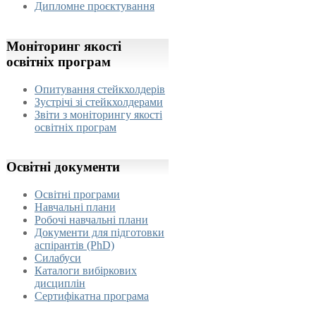
Дипломне проєктування
Моніторинг
якості
освітніх програм
Опитування стейкхолдерів
Зустрічі зі стейкхолдерами
Звіти з моніторингу якості
освітніх програм
Освітні
документи
Освітні програми
Навчальні плани
Робочі навчальні плани
Документи для підготовки
аспірантів (PhD)
Силабуси
Каталоги вибіркових
дисциплін
Сертифікатна програма