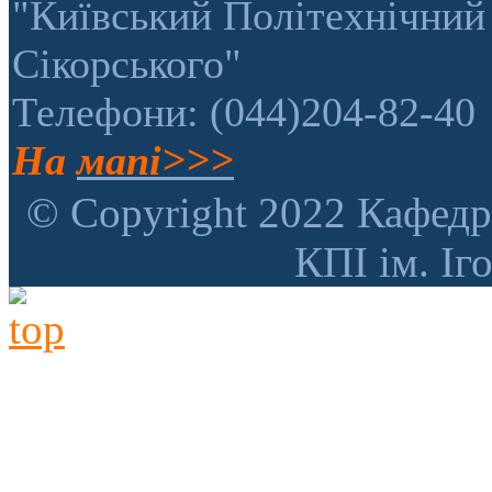
"Київський Політехнічний 
Сікорського"
Телефони: (044)204-82-40
На
мапі>>>
© Copyright 2022 Кафедр
КПІ ім. Іг