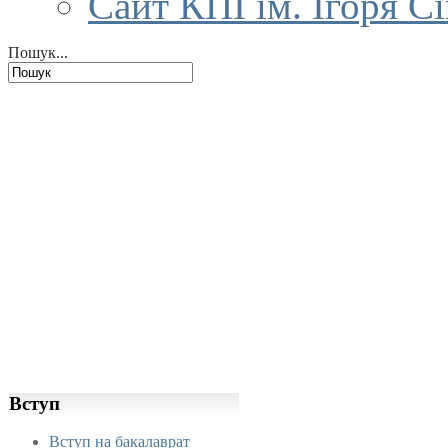
Сайт КПІ ім. Ігоря С
Пошук...
Вступ
Вступ на бакалаврат