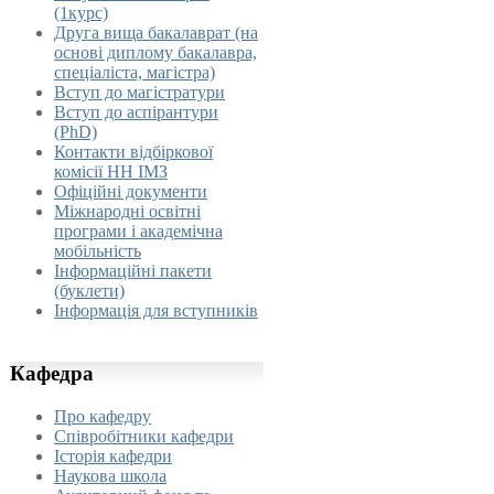
(1курс)
Друга вища бакалаврат (на
основі диплому бакалавра,
спеціаліста, магістра)
Вступ до магістратури
Вступ до аспірантури
(PhD)
Контакти відбіркової
комісії НН ІМЗ
Офіційні документи
Міжнародні освітні
програми і академічна
мобільність
Інформаційні пакети
(буклети)
Інформація для вступників
Кафедра
Про кафедру
Співробітники кафедри
Історія кафедри
Наукова школа