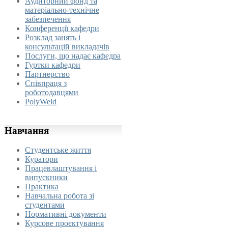
Аудиторний фонд та
матеріально-технічне
забезпечення
Конференції кафедри
Розклад занять і
консультацій викладачів
Послуги, що надає кафедра
Гуртки кафедри
Партнерство
Співпраця з
роботодавцями
PolyWeld
Навчання
Студентське життя
Куратори
Працевлаштування і
випускники
Практика
Навчальна робота зі
студентами
Нормативні документи
Курсове проєктування