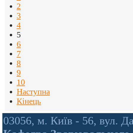
2
3
4
5
6
7
8
9
10
Наступна
Кінець
03056, м. Київ - 56, вул.