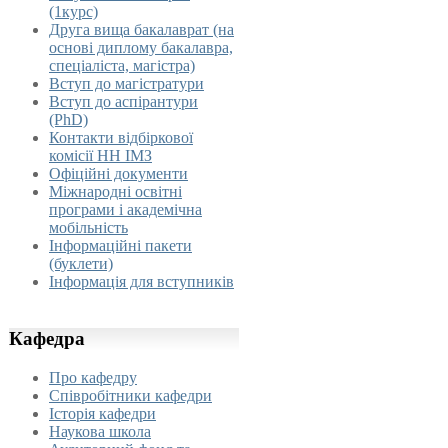
(1курс)
Друга вища бакалаврат (на
основі диплому бакалавра,
спеціаліста, магістра)
Вступ до магістратури
Вступ до аспірантури
(PhD)
Контакти відбіркової
комісії НН ІМЗ
Офіційні документи
Міжнародні освітні
програми і академічна
мобільність
Інформаційні пакети
(буклети)
Інформація для вступників
Кафедра
Про кафедру
Співробітники кафедри
Історія кафедри
Наукова школа