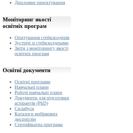
Дипломне проєктування
Моніторинг
якості
освітніх програм
Опитування стейкхолдерів
Зустрічі зі стейкхолдерами
Звіти з моніторингу якості
освітніх програм
Освітні
документи
Освітні програми
Навчальні плани
Робочі навчальні плани
Документи для підготовки
аспірантів (PhD)
Силабуси
Каталоги вибіркових
дисциплін
Сертифікатна програма