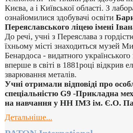
Києва, а і Київської області. З лаб
ознайомилися здобувачі освіти
Бари
Переяславського ліцею імені Іва
До речі, учні з Переяслава з гордіст
їхньому місті знаходиться музей 
Бенардоса - видатного українського
вперше в світі в 1881році відкрив е
зварювання металів.
Учні отримали відповіді про особ
спеціальністю G9 -Прикладна ме
на навчання у НН ІМЗ ім. Є.О. П
Детальніше...