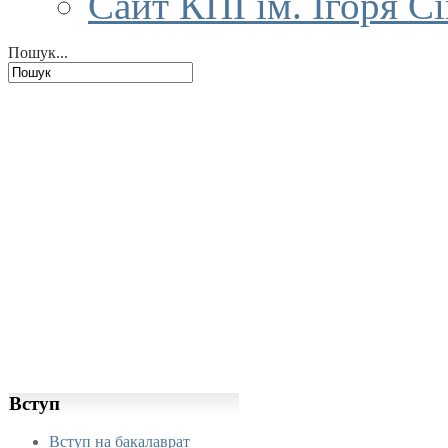
Сайт КПІ ім. Ігоря С
Пошук...
Вступ
Вступ на бакалаврат