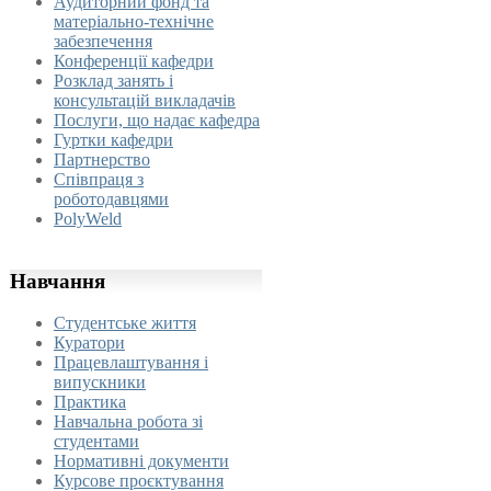
Аудиторний фонд та
матеріально-технічне
забезпечення
Конференції кафедри
Розклад занять і
консультацій викладачів
Послуги, що надає кафедра
Гуртки кафедри
Партнерство
Співпраця з
роботодавцями
PolyWeld
Навчання
Студентське життя
Куратори
Працевлаштування і
випускники
Практика
Навчальна робота зі
студентами
Нормативні документи
Курсове проєктування